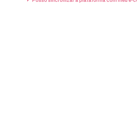
Posso sincronizar a plataforma com meu e-