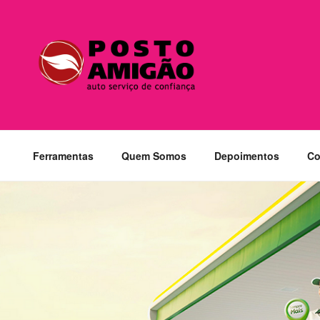
Pular
para
o
conteúdo
Ferramentas
Quem Somos
Depoimentos
Co