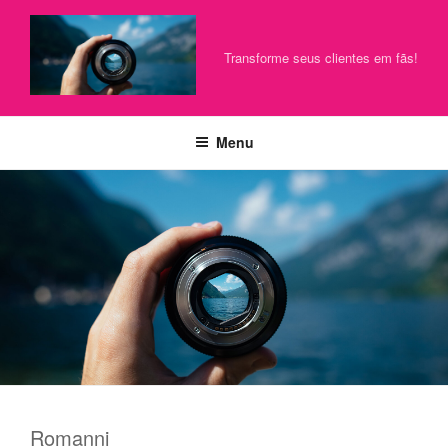
Pular
para
o
Transforme seus clientes em fãs!
conteúdo
Menu
Romanni