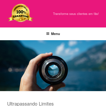
Pular
para
o
Transforme seus clientes em fãs!
conteúdo
Menu
Ultrapassando Limites