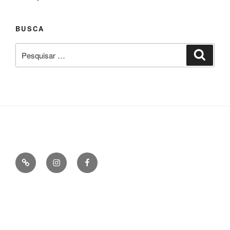
BUSCA
Pesquisar
Pesqui
por: