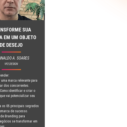
NSFORME SUA
A EM UM OBJETO
DE DESEJO
INALDO A. SOARES
VY2 DESIGN
render:
r uma marca relevante para
iar dos concorrentes.
Como identificar e criar o
que vai potencializar seu
.
 os 05 principais segredos
omarca de sucesso.
a de Branding para
egócios se transformar em
ses.