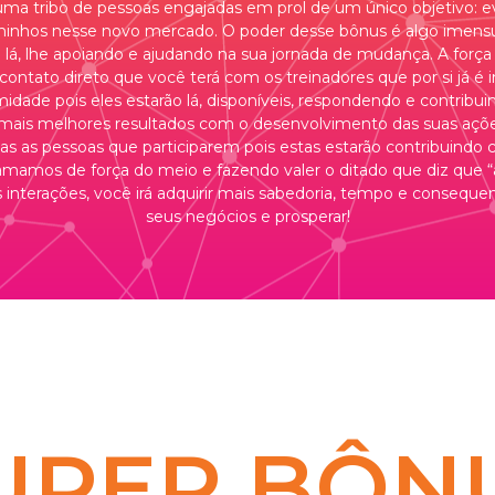
uma tribo de pessoas engajadas em prol de um único objetivo: e
inhos nesse novo mercado. O poder desse bônus é algo imensu
 lá, lhe apoiando e ajudando na sua jornada de mudança. A for
contato direto que você terá com os treinadores que por si já é i
midade pois eles estarão lá, disponíveis, respondendo e contribu
mais melhores resultados com o desenvolvimento das suas a
s as pessoas que participarem pois estas estarão contribuindo
amamos de força do meio e fazendo valer o ditado que diz que
s interações, você irá adquirir mais sabedoria, tempo e conseq
seus negócios e prosperar!
UPER BÔN