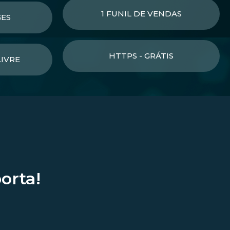
1 FUNIL DE VENDAS
GES
HTTPS - GRÁTIS
LIVRE
orta!