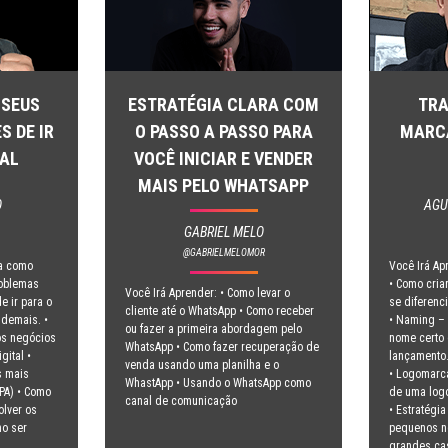
 SEUS
ESTRATÉGIA CLARA COM
TRA
 DE IR
O PASSO A PASSO PARA
MARC
TAL
VOCÊ INICIAR E VENDER
MAIS PELO WHATSAPP
O
AGU
GABRIEL MELO
@GABRIELMELOMOR
ra como
Você Irá Ap
roblemas
• Como cria
Você Irá Aprender: • Como levar o
e ir para o
se diferenc
cliente até o WhatsApp • Como receber
 demais. •
• Naming – 
ou fazer a primeira abordagem pelo
s negócios
nome certo 
WhatsApp • Como fazer recuperação de
gital •
lançamento
venda usando uma planilha e o
s mais
• Logomarca
WhastApp • Usando o WhatsApp como
PA) • Como
de uma log
canal de comunicação
olver os
• Estratégi
no ser
pequenos n
grandes ca