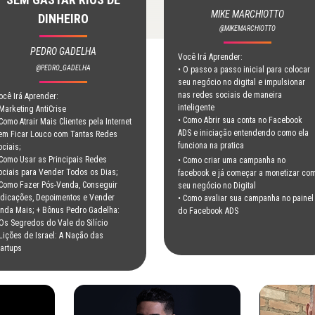
MIKE MARCHIOTTO
DINHEIRO
@MIKEMARCHIOTTO
PEDRO GADELHA
Você Irá Aprender:
@PEDRO_GADELHA
• O passo a passo inicial para colocar
seu negócio no digital e impulsionar
nas redes sociais de maneira
ocê Irá Aprender:
inteligente
 Marketing AntiCrise
• Como Abrir sua conta no Facebook
 Como Atrair Mais Clientes pela Internet
ADS e iniciação entendendo como ela
em Ficar Louco com Tantas Redes
funciona na pratica
ociais;
 Como Usar as Principais Redes
• Como criar uma campanha no
ociais para Vender Todos os Dias;
facebook e já começar a monetizar co
 Como Fazer Pós-Venda, Conseguir
seu negócio no Digital
ndicações, Depoimentos e Vender
• Como avaliar sua campanha no painel
inda Mais; + Bônus Pedro Gadelha:
do Facebook ADS
 Os Segredos do Vale do Silício
 Lições de Israel: A Nação das
tartups