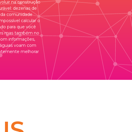
voluir na construção
rável: dezenas de
ça da comunidade
mpossível calcular o
indo para que você
ções mas também no
 com informações,
 “águias voam com
uentemente melhorar
US