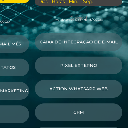
Dias
Horas
Min.
Seg.
Expirado!
*Válido até às 23:59h de 18/10/2020
10/2020
CAIXA DE INTEGRAÇÃO DE E-MAIL
MAIL MÊS
PIXEL EXTERNO
NTATOS
ACTION WHATSAPP WEB
 MARKETING
CRM
S