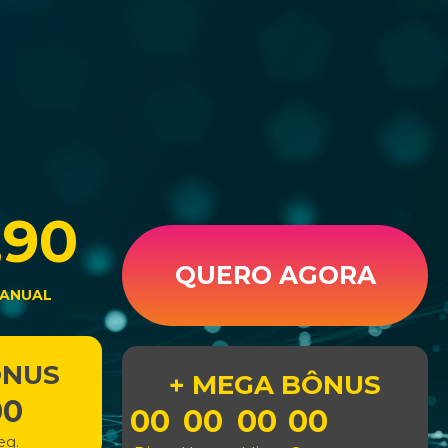
,90
QUERO AGORA
 ANUAL
ÔNUS
+ MEGA BÔNUS
00
00
00
00
00
eg.