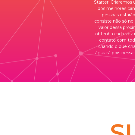
Starter. Criaremos 
dos melhores cam
pessoas estarão
consiste não só no 
valor dessa proxi
obtenha cada vez 
contato com toda
criando o que ch
águias” pois nessa
S