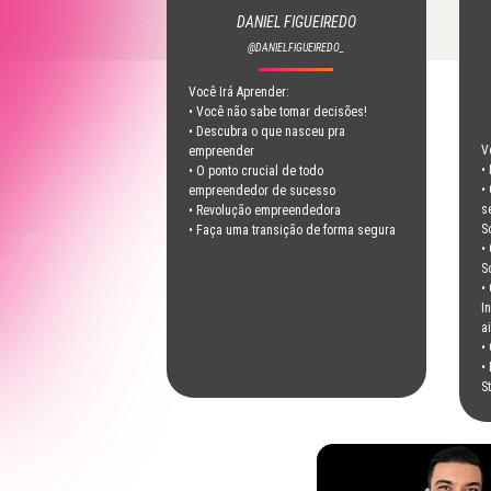
DANIEL FIGUEIREDO
@DANIELFIGUEIREDO_
Você Irá Aprender:
• Você não sabe tomar decisões!
• Descubra o que nasceu pra
V
empreender
•
• O ponto crucial de todo
•
empreendedor de sucesso
s
• Revolução empreendedora
S
• Faça uma transição de forma segura
•
S
•
I
a
•
•
S