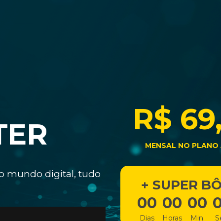
R$ 69
TER
MENSAL NO PLANO
no mundo digital, tudo
+ SUPER B
00
00
00
Dias
Horas
Min.
S