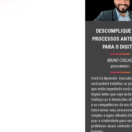
DESCOMPLIQUE
PROCESSOS ANTES
PARA O DIGI
BRUNO COELH
@EUSOUBRUNO1
Você Irá Aprender: Descub
você poderá trabalhar os p
que estão impedindo você d
digital antes que seja tarde
Conheça as 6 dimensões do
e as competências da era di
Como tornar seus processo
simples e ágeis (Modelo ES
usar a criatividade para res
problemas atuais centrado 
humano