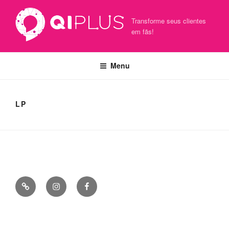
Transforme seus clientes
em fãs!
Menu
LP