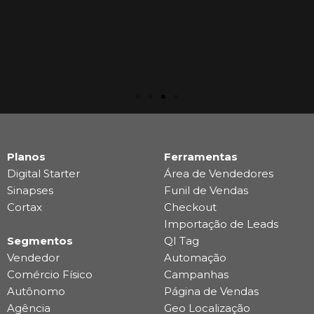
Planos
Ferramentas
Digital Starter
Área de Vendedores
Sinapses
Funil de Vendas
Cortax
Checkout
Importação de Leads
Segmentos
QI Tag
Vendedor
Automação
Comércio Físico
Campanhas
Autônomo
Página de Vendas
Agência
Geo Localização