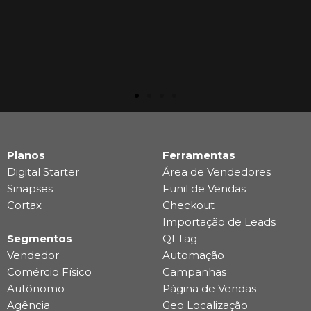
Planos
Ferramentas
Digital Starter
Área de Vendedores
Sinapses
Funil de Vendas
Cortax
Checkout
Importação de Leads
Segmentos
QI Tag
Vendedor
Automação
Comércio Físico
Campanhas
Autônomo
Página de Vendas
Agência
Geo Localização